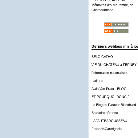
Fournier Christiane
sur
Mémoires d'outre-tombe, de
Chateaubriand,...
Derniers weblogs mis à jo
BELGICATHO
VIE DU CHATEAU à FERNEY
l'information nationaliste
Latitude
Alain Van Praet - BLOG
ET POURQUOI DONC ?
Le Blog du Pasteur Blanchard
Branloire pérenne
LAFAUTEAROUSSEAU
FrancoisCarmignola