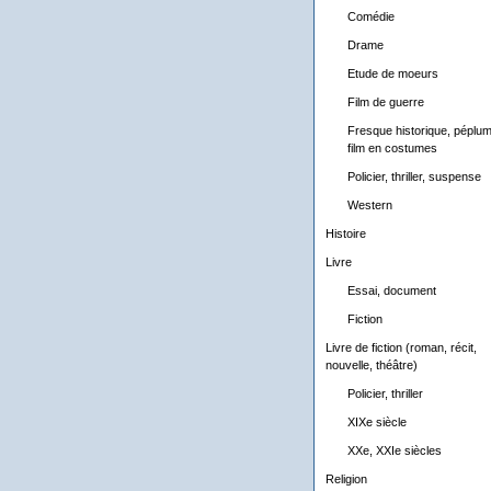
Comédie
Drame
Etude de moeurs
Film de guerre
Fresque historique, péplum
film en costumes
Policier, thriller, suspense
Western
Histoire
Livre
Essai, document
Fiction
Livre de fiction (roman, récit,
nouvelle, théâtre)
Policier, thriller
XIXe siècle
XXe, XXIe siècles
Religion