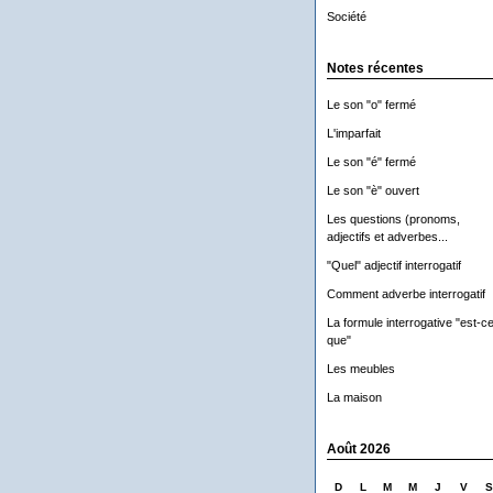
Société
Notes récentes
Le son "o" fermé
L'imparfait
Le son "é" fermé
Le son "è" ouvert
Les questions (pronoms,
adjectifs et adverbes...
"Quel" adjectif interrogatif
Comment adverbe interrogatif
La formule interrogative "est-c
que"
Les meubles
La maison
Août 2026
D
L
M
M
J
V