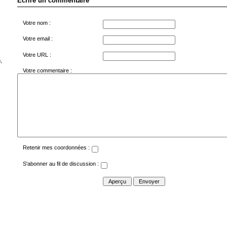
Écrire un commentaire
Votre nom :
Votre email :
Votre URL :
,
Votre commentaire :
Retenir mes coordonnées :
S'abonner au fil de discussion :