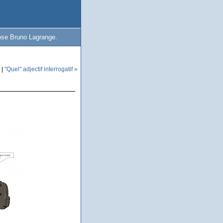
pose Bruno Lagrange.
|
"Quel" adjectif interrogatif »