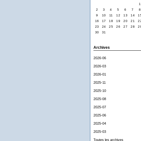
1
2
3
4
5
6
7
8
9
10
11
12
13
14
1
16
17
18
19
20
21
2
23
24
25
26
27
28
2
30
31
Archives
2026-06
2026-03
2026-01
2025-11
2025-10
2025-08
2025-07
2025-06
2025-04
2025-03
Toutes les archives