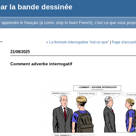
par la bande dessinée
apprendre le français (a comic strip to learn French), c'est ce que vous pro
« La formule interrogative "est-ce que"
|
Page d'accueil
21/08/2025
Comment adverbe interrogatif