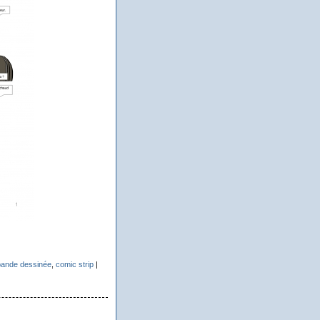
ande dessinée
,
comic strip
|