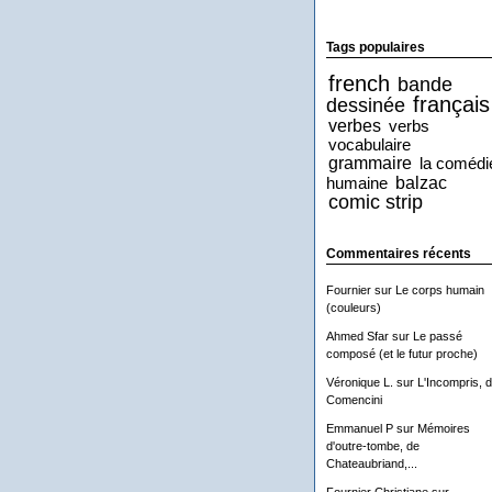
Tags populaires
french
bande
français
dessinée
verbes
verbs
vocabulaire
grammaire
la comédi
balzac
humaine
comic strip
Commentaires récents
Fournier
sur
Le corps humain
(couleurs)
Ahmed Sfar
sur
Le passé
composé (et le futur proche)
Véronique L.
sur
L'Incompris, 
Comencini
Emmanuel P
sur
Mémoires
d'outre-tombe, de
Chateaubriand,...