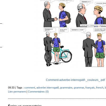
Comment-adverbe-interrogatif-_couleurs_.pdf
09:33 | Tags :
comment
,
adverbe interrogatif
,
grammaire
,
grammar
,
français
,
french
,
b
Lien permanent
|
Commentaires (0)