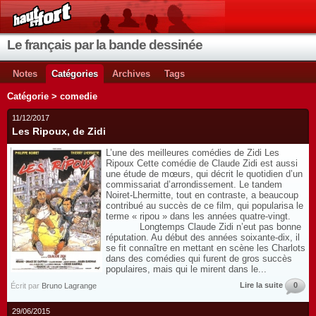
Le français par la bande dessinée
Notes
Catégories
Archives
Tags
Catégorie > comedie
11/12/2017
Les Ripoux, de Zidi
L’une des meilleures comédies de Zidi Les
Ripoux Cette comédie de Claude Zidi est aussi
une étude de mœurs, qui décrit le quotidien d’un
commissariat d’arrondissement. Le tandem
Noiret-Lhermitte, tout en contraste, a beaucoup
contribué au succès de ce film, qui popularisa le
terme « ripou » dans les années quatre-vingt.
Longtemps Claude Zidi n’eut pas bonne
réputation. Au début des années soixante-dix, il
se fit connaître en mettant en scène les Charlots
dans des comédies qui furent de gros succès
populaires, mais qui le mirent dans le...
Lire la suite
0
Écrit par
Bruno Lagrange
29/06/2015