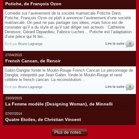
Potiche, de François Ozon
Comédie sur l’avènement de la société matriarcale Potiche Dans
Potiche, François Ozon se plaît à annoncer l’avènement d’une société
matriarcale. On peut ne pas partager ses idées, mais force est de
constater qu’il a du style et qu’il sait diriger ses acteurs : Catherine
Deneuve, Gérard Depardieu, Fabrice Luchini… Potiche est l’adaptation
d’une pièce qui fit les...
Lire la suite
0
Écrit par
Bruno Lagrange
27/04/2015
French Cancan, de Renoir
Gabin-Danglar fonde le Moulin-Rouge French Cancan Le personnage de
Danglar, interprété par Jean Gabin, fonde le Moulin-Rouge et rend
célèbre le french cancan. La reconstitution...
Lire la suite
0
Écrit par
Bruno Lagrange
23/03/2015
La Femme modèle (Designing Woman), de Minnelli
07/07/2014
Quatre Etoiles, de Christian Vincent
Plus de notes...