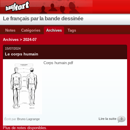
Le français par la bande dessinée
Notes
Catégories
Archives
Tags
Archives > 2024-07
15/07/2024
Le corps humain
Corps humain.pdf
Lire la suite
0
Écrit par
Bruno Lagrange
Plus de notes disponibles.