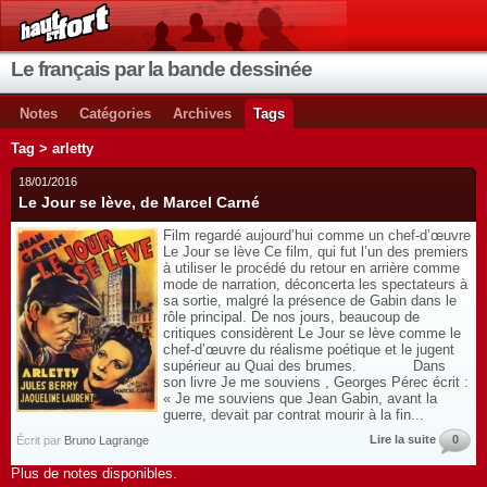
Le français par la bande dessinée
Notes
Catégories
Archives
Tags
Tag > arletty
18/01/2016
Le Jour se lève, de Marcel Carné
Film regardé aujourd’hui comme un chef-d’œuvre
Le Jour se lève Ce film, qui fut l’un des premiers
à utiliser le procédé du retour en arrière comme
mode de narration, déconcerta les spectateurs à
sa sortie, malgré la présence de Gabin dans le
rôle principal. De nos jours, beaucoup de
critiques considèrent Le Jour se lève comme le
chef-d’œuvre du réalisme poétique et le jugent
supérieur au Quai des brumes. Dans
son livre Je me souviens , Georges Pérec écrit :
« Je me souviens que Jean Gabin, avant la
guerre, devait par contrat mourir à la fin...
Lire la suite
0
Écrit par
Bruno Lagrange
Plus de notes disponibles.