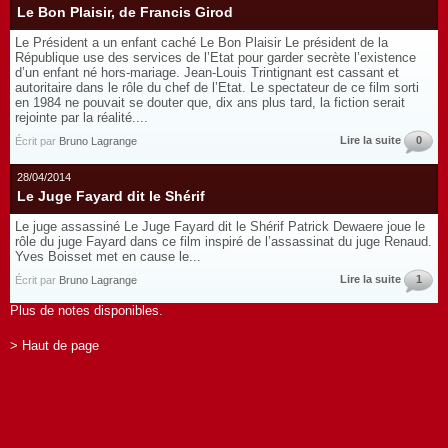
Le Bon Plaisir, de Francis Girod
Le Président a un enfant caché Le Bon Plaisir Le président de la
République use des services de l’Etat pour garder secrète l’existence
d’un enfant né hors-mariage. Jean-Louis Trintignant est cassant et
autoritaire dans le rôle du chef de l’Etat. Le spectateur de ce film sorti
en 1984 ne pouvait se douter que, dix ans plus tard, la fiction serait
rejointe par la réalité....
Lire la suite
0
Écrit par
Bruno Lagrange
28/04/2014
Le Juge Fayard dit le Shérif
Le juge assassiné Le Juge Fayard dit le Shérif Patrick Dewaere joue le
rôle du juge Fayard dans ce film inspiré de l’assassinat du juge Renaud.
Yves Boisset met en cause le...
Lire la suite
1
Écrit par
Bruno Lagrange
Plus de notes disponibles.
> Haut de page