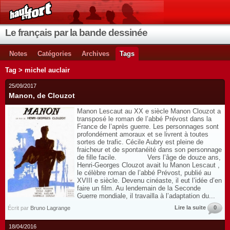
Le français par la bande dessinée
Notes
Catégories
Archives
Tags
Tag > michel auclair
25/09/2017
Manon, de Clouzot
Manon Lescaut au XX e siècle Manon Clouzot a
transposé le roman de l’abbé Prévost dans la
France de l’après guerre. Les personnages sont
profondément amoraux et se livrent à toutes
sortes de trafic. Cécile Aubry est pleine de
fraicheur et de spontanéité dans son personnage
de fille facile. Vers l’âge de douze ans,
Henri-Georges Clouzot avait lu Manon Lescaut ,
le célèbre roman de l’abbé Prévost, publié au
XVIII e siècle. Devenu cinéaste, il eut l’idée d’en
faire un film. Au lendemain de la Seconde
Guerre mondiale, il travailla à l’adaptation du...
Lire la suite
0
Écrit par
Bruno Lagrange
18/04/2016