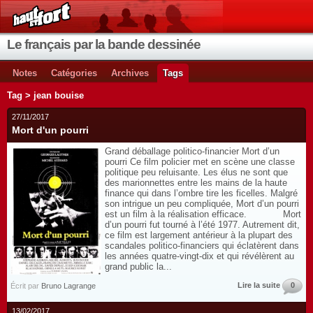
Le français par la bande dessinée
Notes
Catégories
Archives
Tags
Tag > jean bouise
27/11/2017
Mort d'un pourri
Grand déballage politico-financier Mort d’un
pourri Ce film policier met en scène une classe
politique peu reluisante. Les élus ne sont que
des marionnettes entre les mains de la haute
finance qui dans l’ombre tire les ficelles. Malgré
son intrigue un peu compliquée, Mort d’un pourri
est un film à la réalisation efficace. Mort
d’un pourri fut tourné à l’été 1977. Autrement dit,
ce film est largement antérieur à la plupart des
scandales politico-financiers qui éclatèrent dans
les années quatre-vingt-dix et qui révélèrent au
grand public la...
Lire la suite
0
Écrit par
Bruno Lagrange
13/02/2017