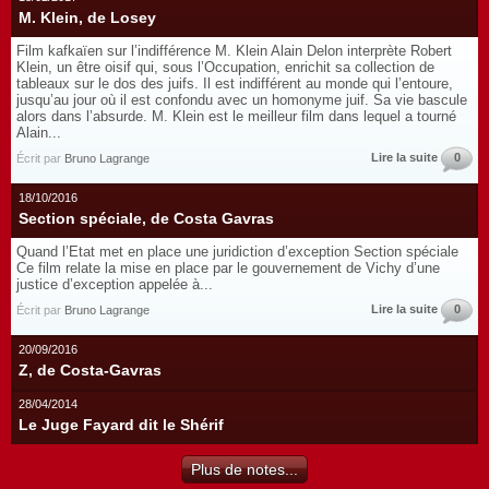
M. Klein, de Losey
Film kafkaïen sur l’indifférence M. Klein Alain Delon interprète Robert
Klein, un être oisif qui, sous l’Occupation, enrichit sa collection de
tableaux sur le dos des juifs. Il est indifférent au monde qui l’entoure,
jusqu’au jour où il est confondu avec un homonyme juif. Sa vie bascule
alors dans l’absurde. M. Klein est le meilleur film dans lequel a tourné
Alain...
Lire la suite
0
Écrit par
Bruno Lagrange
18/10/2016
Section spéciale, de Costa Gavras
Quand l’Etat met en place une juridiction d’exception Section spéciale
Ce film relate la mise en place par le gouvernement de Vichy d’une
justice d’exception appelée à...
Lire la suite
0
Écrit par
Bruno Lagrange
20/09/2016
Z, de Costa-Gavras
28/04/2014
Le Juge Fayard dit le Shérif
Plus de notes...